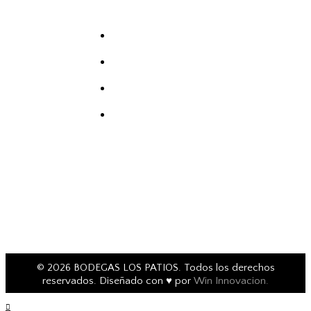
ENLACES DE INTERÉS
Política de privacidad
Aviso legal
Polítca de cookies
Accesibilidad
© 2026 BODEGAS LOS PATIOS. Todos los derechos
reservados. Diseñado con ♥ por
Win Innovacion
.