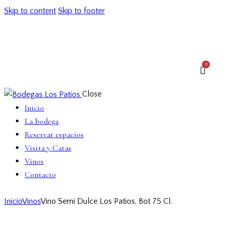
Skip to content
Skip to footer
📧 info@bodegaslospatios.com
📞 957 52 06 64
0
Close
Inicio
La bodega
Reservar espacios
Visita y Catas
Vinos
Contacto
Inicio
Vinos
Vino Semi Dulce Los Patios, Bot 75 Cl.